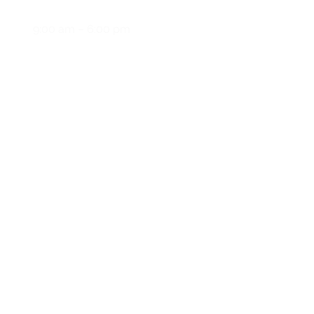
y
9:00 am – 6:00 pm