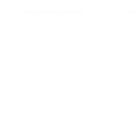
vasanthseeds@gmail.com
​Sunda