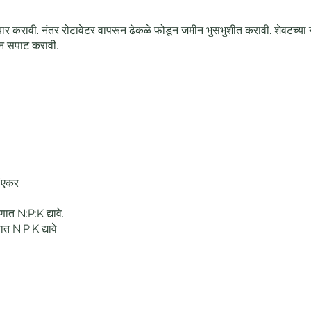
यार करावी. नंतर रोटावेटर वापरून ढेकळे फोडून जमीन भुसभुशीत करावी. शेवटच्य
न सपाट करावी.
/एकर
त N:P:K द्यावे.
 N:P:K द्यावे.