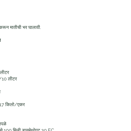
करून मातीची भर घालावी.
न
 लीटर
रॅ/10 लीटर
े
 @ 17 किलो/एकर
ापळे
ध्ये 100 मिली डायमेथोएट 30 EC