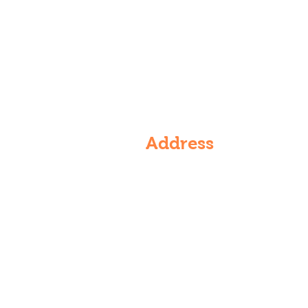
Address
6th Floor, Rajarajeshwari nagar,
Vasantha Golden Residency, 4-5
536/VG/601, Rajarajeshwari Na
Kondapur, Hyderabad, Telanga
500084, India