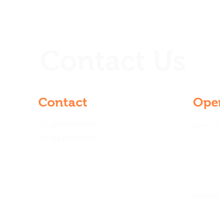
Contact Us
Contact
Ope
+91 9000210022
Mon - F
+91 9440210003
21 &
gar,
na
Saturd