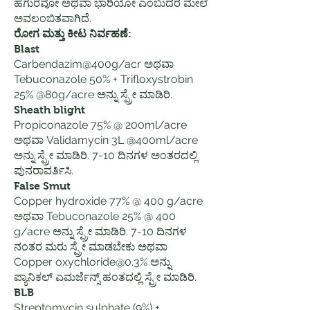
ಹಗುರವೋ ಅಥವಾ ಭಾರಿಯೋ ಎಂಬುದರ ಮೇಲೆ
ಅವಲಂಬಿತವಾಗಿದೆ.
ರೋಗ ಮತ್ತು ಕೀಟ ನಿರ್ವಹಣೆ:
Blast
Carbendazim@400g/acr ಅಥವಾ
Tebuconazole 50% + Trifloxystrobin
25% @80g/acre ಅನ್ನು ಸ್ಪ್ರೇ ಮಾಡಿರಿ.
Sheath blight
Propiconazole 75% @ 200ml/acre
ಅಥವಾ Validamycin 3L @400ml/acre
ಅನ್ನು ಸ್ಪ್ರೇ ಮಾಡಿರಿ. 7-10 ದಿನಗಳ ಅಂತರದಲ್ಲಿ
ಪುನರಾವರ್ತಿಸಿ.
False Smut
Copper hydroxide 77% @ 400 g/acre
ಅಥವಾ Tebuconazole 25% @ 400
g/acre ಅನ್ನು ಸ್ಪ್ರೇ ಮಾಡಿರಿ. 7-10 ದಿನಗಳ
ನಂತರ ಮರು ಸ್ಪ್ರೇ ಮಾಡಬೇಕು ಅಥವಾ
Copper oxychloride@0.3% ಅನ್ನು
ಪ್ಯಾನಿಕಲ್ ಎಮರ್ಜೆನ್ಸ್ ಹಂತದಲ್ಲಿ ಸ್ಪ್ರೇ ಮಾಡಿರಿ.
BLB
Streptomycin sulphate (9%) +