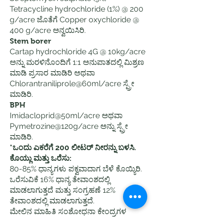
Tetracycline hydrochloride (1%) @ 200
g/acre ಜೊತೆಗೆ Copper oxychloride @
400 g/acre ಅನ್ವಯಿಸಿರಿ.
Stem borer
Cartap hydrochloride 4G @ 10kg/acre
ಅನ್ನು ಮರಳಿನೊಂದಿಗೆ 1:1 ಅನುಪಾತದಲ್ಲಿ ಮಿಶ್ರಣ
ಮಾಡಿ ಪ್ರಸಾರ ಮಾಡಿರಿ ಅಥವಾ
Chlorantraniliprole@60ml/acre ಸ್ಪ್ರೇ
ಮಾಡಿರಿ.
BPH
Imidacloprid@50ml/acre ಅಥವಾ
Pymetrozine@120g/acre ಅನ್ನು ಸ್ಪ್ರೇ
ಮಾಡಿರಿ.
*ಒಂದು ಎಕರೆಗೆ 200 ಲೀಟರ್ ನೀರನ್ನು ಬಳಸಿ.
ಕೊಯ್ಲು ಮತ್ತು ಒರೆಸು:
80-85% ಧಾನ್ಯಗಳು ಪಕ್ವವಾದಾಗ ಬೆಳೆ ಕೊಯ್ಯಿರಿ.
ಒರೆಸುವಿಕೆ 16% ಧಾನ್ಯ ತೇವಾಂಶದಲ್ಲಿ
ಮಾಡಲಾಗುತ್ತದೆ ಮತ್ತು ಸಂಗ್ರಹಣೆ 12%
ತೇವಾಂಶದಲ್ಲಿ ಮಾಡಲಾಗುತ್ತದೆ.
ಮೇಲಿನ ಮಾಹಿತಿ ಸಂಶೋಧನಾ ಕೇಂದ್ರಗಳ